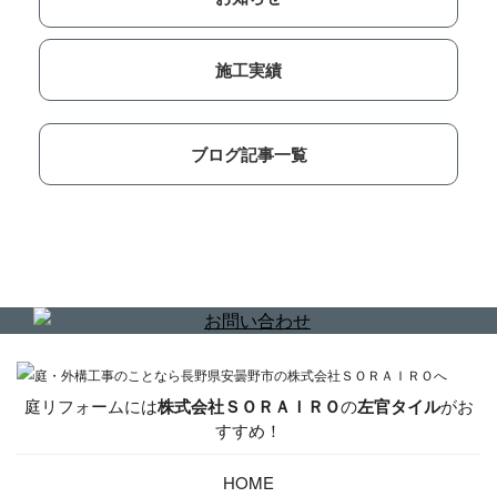
施工実績
ブログ記事一覧
庭リフォームには
株式会社ＳＯＲＡＩＲＯ
の
左官タイル
がお
すすめ！
HOME